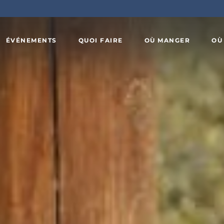
ÉVÉNEMENTS
QUOI FAIRE
OÙ MANGER
OÙ
Art,
x
culture et
Agrotourisme
patrimoine