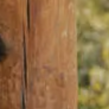
Idées
Découvertes
de
gourmandes
sorties
p
Bistros,