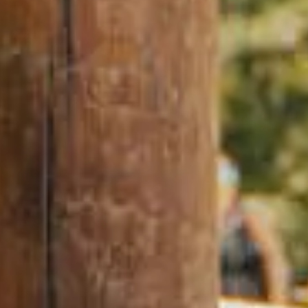
afés et
bars à
Restauran
dwicheries
vin et
familiaux
pubs
îtes
Campings
Chalets
stiques