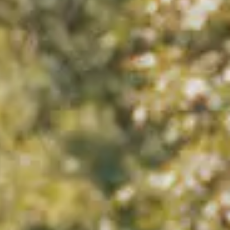
Art,
culture et
Boutiques
atrimoine