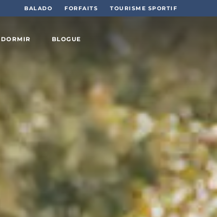
BALADO
FORFAITS
TOURISME SPORTIF
 DORMIR
BLOGUE
Sports
et plein
air