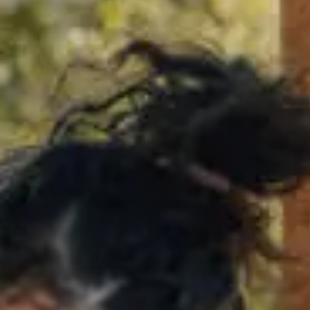
Rando
Destination
et plein
vélo
air