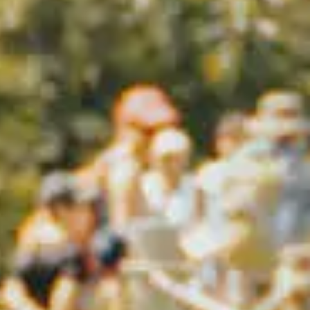
ts
Saveurs
internationales
Résidences
de
tourisme