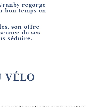
Granby regorge
du bon temps en
les, son offre
scence de ses
us séduire.
U VÉLO