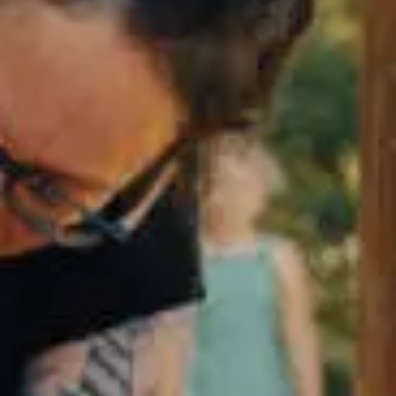
Tables
C
gastronomiques
san
Hôtels
G
et
touri
motels