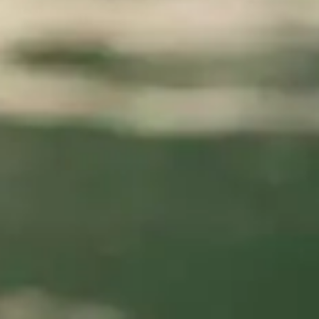
Idées
Découvertes
de
gourmandes
sorties
p
Bistros,