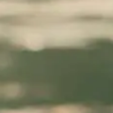
Rando
Destination
et plein
vélo
air