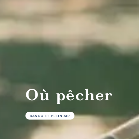
Tables
C
gastronomiques
san
Où pêcher
Hôtels
G
et
touri
RANDO ET PLEIN AIR
motels