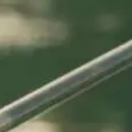
afés et
bars à
Restauran
dwicheries
vin et
familiaux
pubs
îtes
Campings
Chalets
stiques