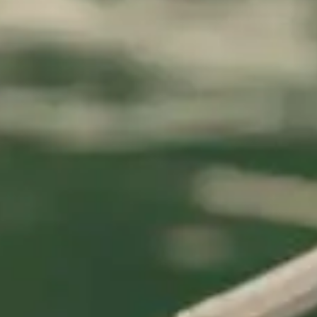
Art,
culture et
Boutiques
atrimoine