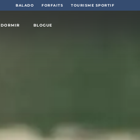
BALADO
FORFAITS
TOURISME SPORTIF
 DORMIR
BLOGUE
Sports
et plein
air