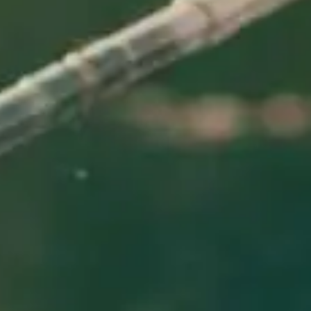
ts
Saveurs
internationales
Résidences
de
tourisme