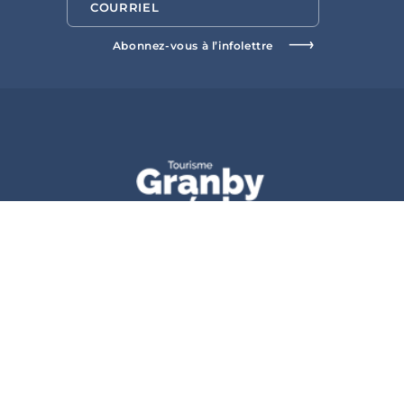
Art,
culture et
patrimoine
Boutiques
Activités d’été
Téléchargez nos outils touristiques
Événements