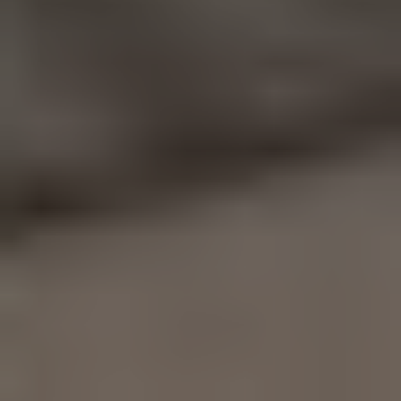
Saveurs
internationales
Hôtels et
motels