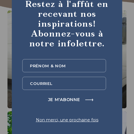
Restez à l’affût en
recevant nos
Chalets
CAMPINGS
CENTRE-VILLE WATERLOO
inspirations!
Abonnez-vous à
notre infolettre.
Résidences
de
tourisme
Arrêt Nuitée VR
Non merci, une prochaine fois
GÎTES TOURISTIQUES
FIÈREMENT VÉLO!
CENTRE-VILLE WATERLOO