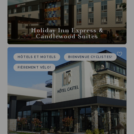
Holiday Inn Express &
Candlewood Suites
HÔTELS ET MOTELS
BIENVENUE CYCLISTES!
FIÈREMENT VÉLO!