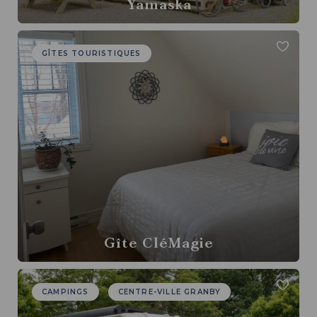
Yamaska
GÎTES TOURISTIQUES
Gîte CléMagie
CAMPINGS
CENTRE-VILLE GRANBY