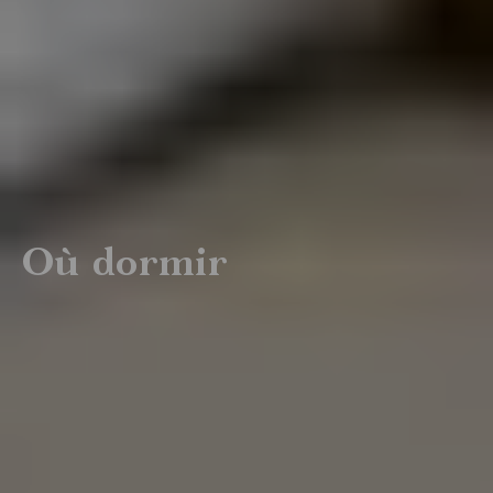
Art,
culture et
patrimoine
Où dormir
Boutiques