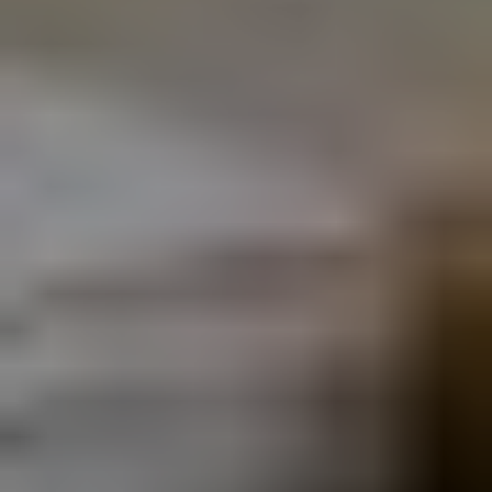
Rando et
plein air
Idées de
sorties
Découvertes
gourmandes