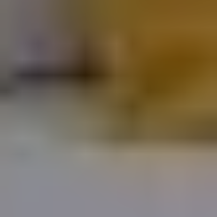
culture et
patrimoine
Agrotourisme
Sports et
plein air