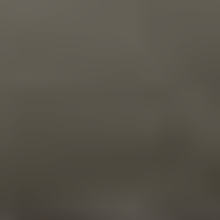
Bistros,
bars à vin
et pubs
Restaurants
familiaux