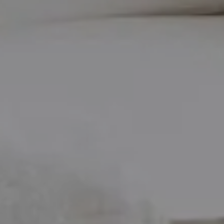
Rando
Destination
et plein
vélo
air