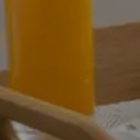
ts
Saveurs
internationales
Résidences
de
tourisme