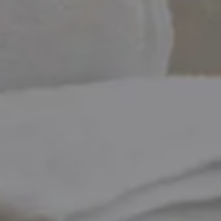
Tables
C
gastronomiques
san
Hôtels
G
et
touri
motels