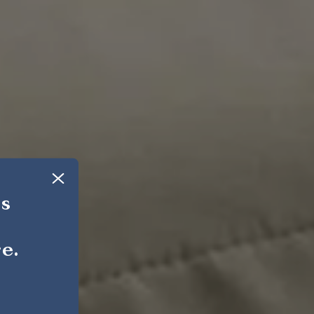
os
e.