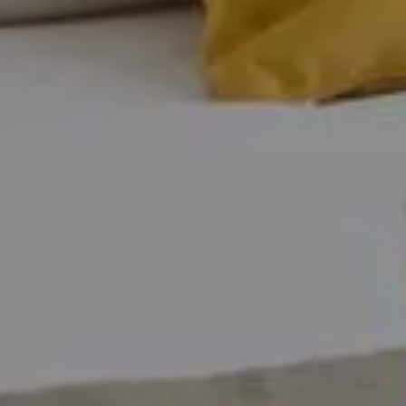
Idées
Découvertes
de
gourmandes
sorties
p
Bistros,