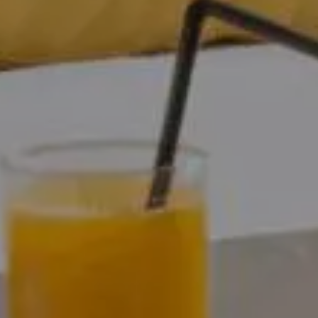
Art,
culture et
Boutiques
atrimoine