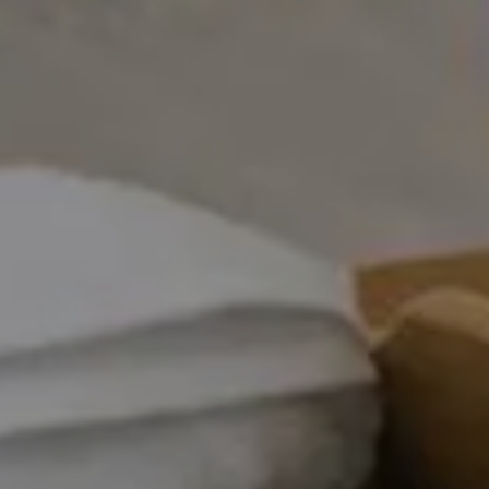
afés et
bars à
Restauran
dwicheries
vin et
familiaux
pubs
îtes
Campings
Chalets
stiques