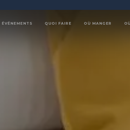
ÉVÉNEMENTS
QUOI FAIRE
OÙ MANGER
O
Art,
x
culture et
Agrotourisme
patrimoine