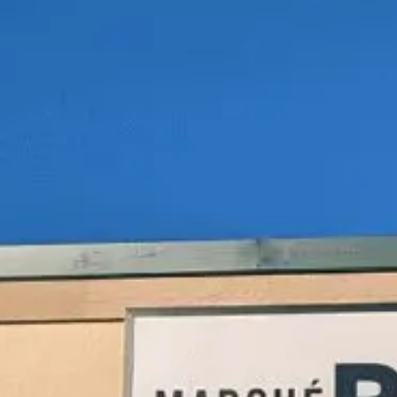
Rando
Destination
et plein
vélo
air