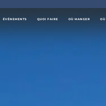
ÉVÉNEMENTS
QUOI FAIRE
OÙ MANGER
OÙ
Art,
x
culture et
Agrotourisme
patrimoine