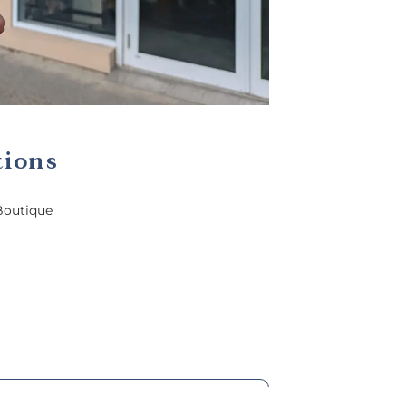
tions
Boutique
Obtenir l'itineraire