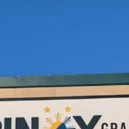
Idées
Découvertes
de
gourmandes
sorties
p
Bistros,