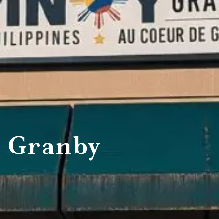
afés et
bars à
Restauran
dwicheries
vin et
familiaux
pubs
 Granby
îtes
Campings
Chalets
stiques