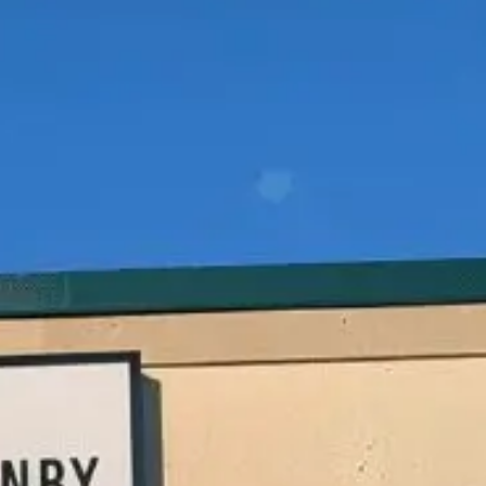
Art,
culture et
Boutiques
atrimoine