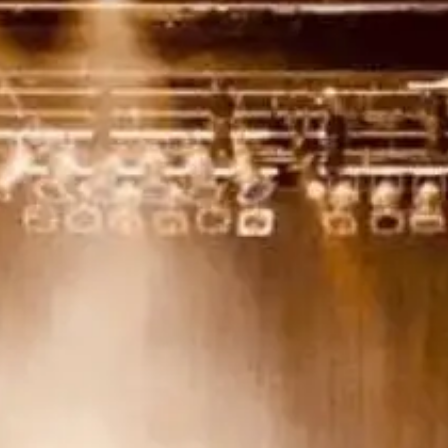
Idées
Découvertes
de
gourmandes
sorties
p
Bistros,