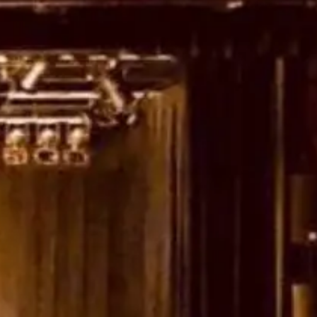
Art,
culture et
Boutiques
atrimoine