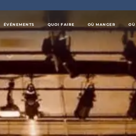
ÉVÉNEMENTS
QUOI FAIRE
OÙ MANGER
OÙ
Art,
x
culture et
Agrotourisme
patrimoine