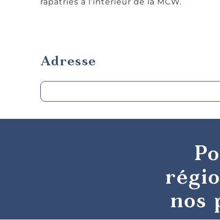
rapatriés à l’intérieur de la MCW.
Adresse
Po
régio
nos 