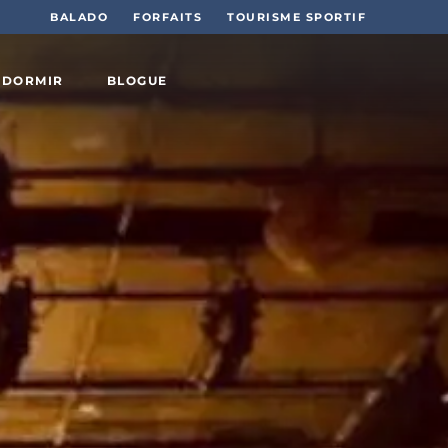
BALADO
FORFAITS
TOURISME SPORTIF
 DORMIR
BLOGUE
Sports
et plein
air