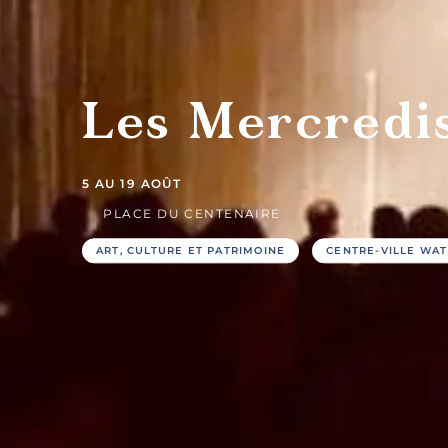
Tables
C
gastronomiques
san
Les Mercredi
5 AU 19 AOÛT
PLACE DU CENTENAIRE
ART, CULTURE ET PATRIMOINE
CENTRE-VILLE WA
Hôtels
G
et
touri
motels