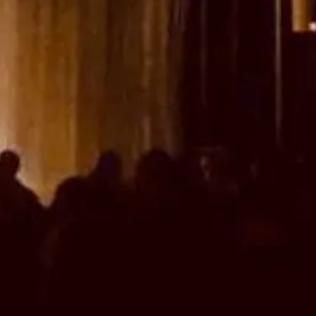
ts
Saveurs
internationales
Résidences
de
tourisme