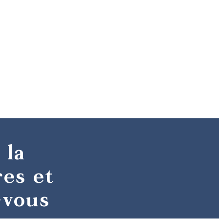
 la
res et
-vous