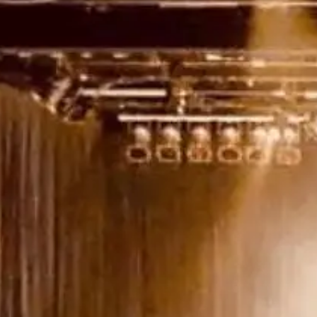
Rando
Destination
et plein
vélo
air