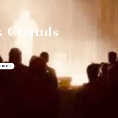
afés et
bars à
Restauran
dwicheries
vin et
familiaux
pubs
s Chauds
TERLOO
îtes
Campings
Chalets
stiques