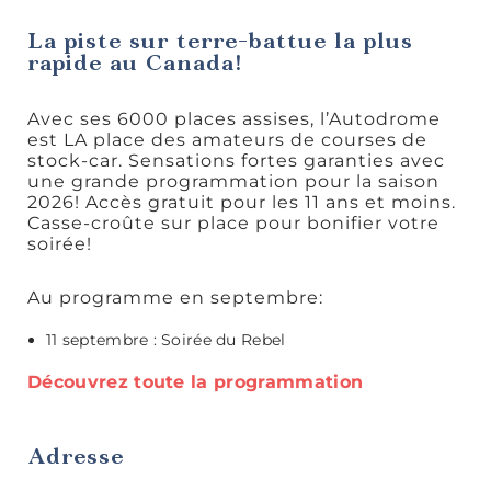
Rando et
La piste sur terre-battue la plus
plein air
rapide au Canada!
Avec ses 6000 places assises, l’Autodrome
est LA place des amateurs de courses de
stock-car. Sensations fortes garanties avec
une grande programmation pour la saison
2026! Accès gratuit pour les 11 ans et moins.
Casse-croûte sur place pour bonifier votre
Idées de
soirée!
sorties
Au programme en septembre:
11 septembre : Soirée du Rebel
Découvrez toute la programmation
Découvertes
gourmandes
Adresse