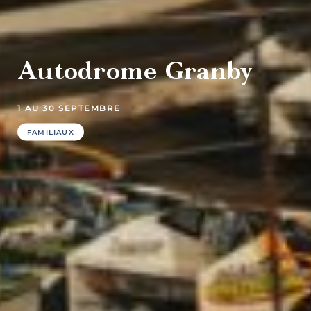
culture et
patrimoine
Autodrome Granby
1 AU 30 SEPTEMBRE
FAMILIAUX
Agrotourisme
Sports et
plein air