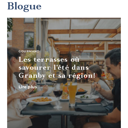
Blogue
Art,
culture et
patrimoine
GOURMAND
Les terrasses où
savourer l’été dans
Granby et sa région!
Lire plus
Boutiques