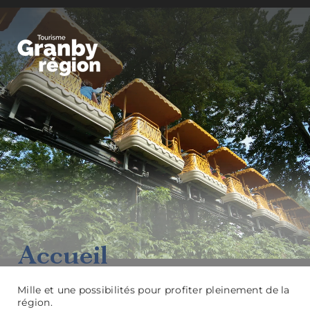
Granby Région
Familiaux
Accueil
Mille et une possibilités pour profiter pleinement de la
région.
Art,