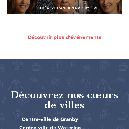
THÉÂTRE L’ANCIEN PRESBYTÈRE
Bistros,
Découvrir plus d'événements
bars à vin
et pubs
Restaurants
Découvrez nos cœurs
familiaux
de villes
Centre-ville de Granby
Centre-ville de Waterloo