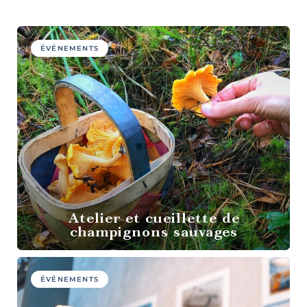
culture et
patrimoine
ÉVÉNEMENTS
Agrotourisme
Atelier et cueillette de
champignons sauvages
Sports et
plein air
ÉVÉNEMENTS