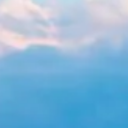
Art,
culture et
Boutiques
atrimoine