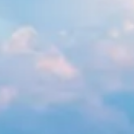
Rando
Destination
et plein
vélo
air