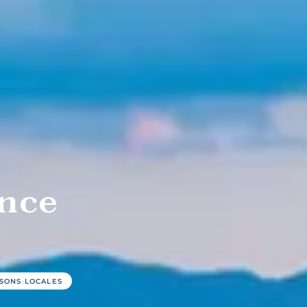
afés et
bars à
Restauran
dwicheries
vin et
familiaux
pubs
ance
îtes
Campings
Chalets
stiques
SONS LOCALES