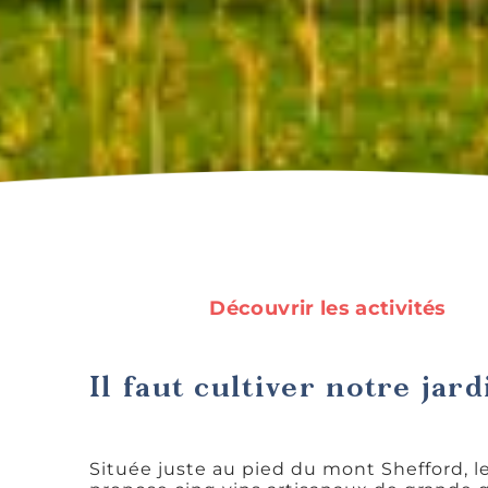
Découvrir les activités
Il faut cultiver notre jard
Située juste au pied du mont Shefford, le