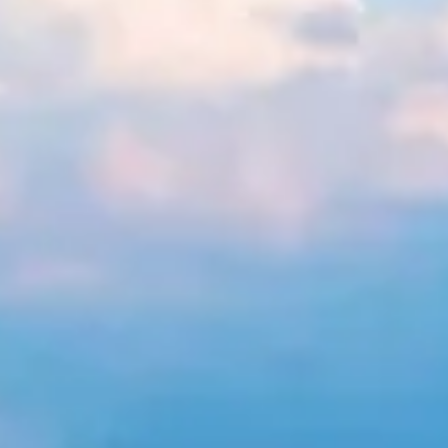
Idées
Découvertes
de
gourmandes
sorties
p
Bistros,