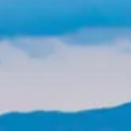
ts
Saveurs
internationales
Résidences
de
tourisme