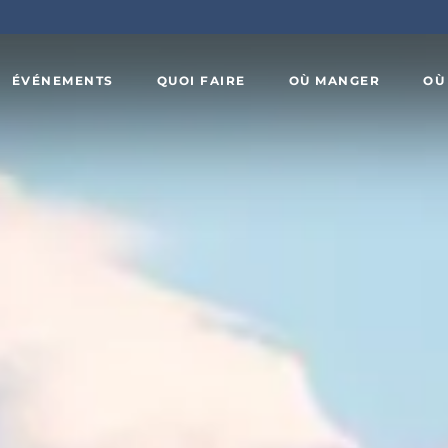
ÉVÉNEMENTS
QUOI FAIRE
OÙ MANGER
OÙ
Art,
x
culture et
Agrotourisme
patrimoine