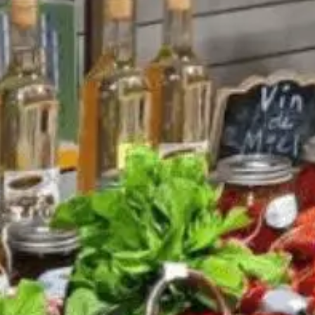
Art,
culture et
Boutiques
atrimoine