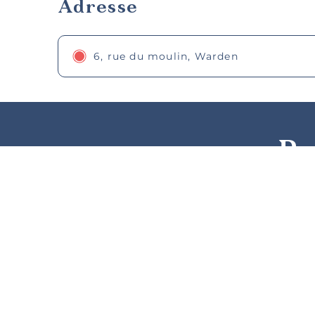
Adresse
6, rue du moulin, Warden
Po
régio
nos 
Activités d’été
Événements