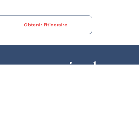
Obtenir l'itineraire
ur en savoir plus sur
n de Granby, nos off
promotions, abonnez
à notre infolettre