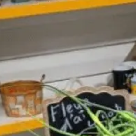
Rando
Destination
et plein
vélo
air