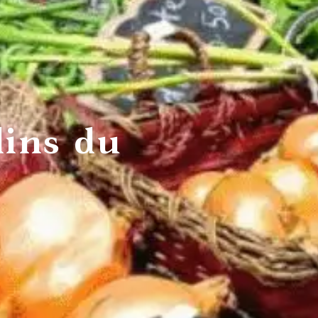
afés et
bars à
Restauran
dwicheries
vin et
familiaux
pubs
dins du
îtes
Campings
Chalets
stiques