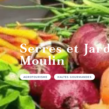
Tables
C
gastronomiques
san
Serres et Jar
Moulin
AGROTOURISME
HALTES GOURMANDES
Hôtels
G
et
touri
motels