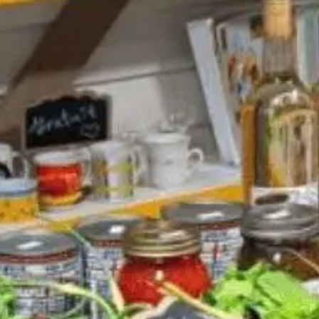
Idées
Découvertes
de
gourmandes
sorties
p
Bistros,