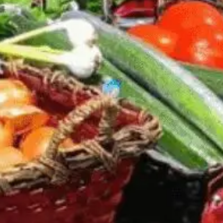
ts
Saveurs
internationales
Résidences
de
tourisme