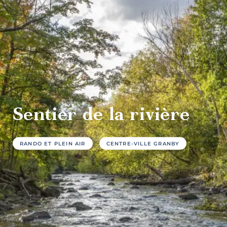
culture et
patrimoine
Agrotourisme
Sentier de la rivière
RANDO ET PLEIN AIR
CENTRE-VILLE GRANBY
Sports et
plein air