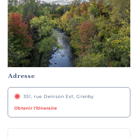
Tables
gastronomiques
Adresse
351, rue Denison Est, Granby
Obtenir l'itineraire
Cafés et
sandwicheries