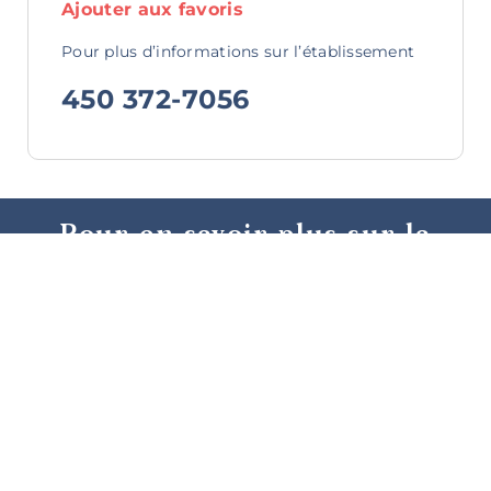
Ajouter aux favoris
Pour plus d’informations sur l’établissement
450 372-7056
Bistros,
bars à vin
et pubs
Pour en savoir plus sur la
région de Granby, nos offres
et nos promotions, abonnez-
vous à notre infolettre
Restaurants
familiaux
Activités d’été
Événements