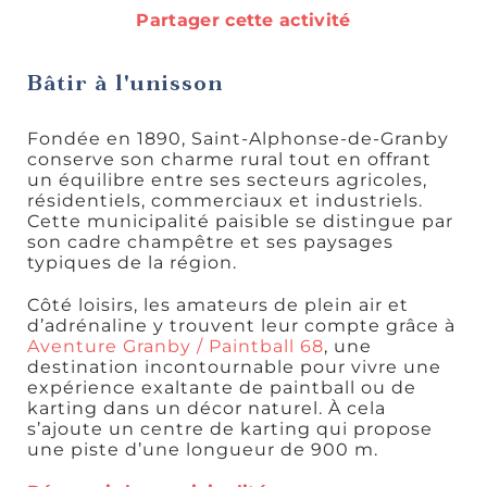
Partager cette activité
Rando et
plein air
Bâtir à l'unisson
Fondée en 1890, Saint-Alphonse-de-Granby
conserve son charme rural tout en offrant
un équilibre entre ses secteurs agricoles,
résidentiels, commerciaux et industriels.
Cette municipalité paisible se distingue par
Idées de
son cadre champêtre et ses paysages
sorties
typiques de la région.
Côté loisirs, les amateurs de plein air et
d’adrénaline y trouvent leur compte grâce à
Aventure Granby / Paintball 68
, une
destination incontournable pour vivre une
expérience exaltante de paintball ou de
karting dans un décor naturel. À cela
Découvertes
s’ajoute un centre de karting qui propose
gourmandes
une piste d’une longueur de 900 m.