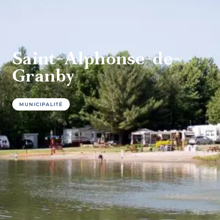
culture et
patrimoine
Saint-Alphonse-de-
Granby
Agrotourisme
MUNICIPALITÉ
Sports et
plein air