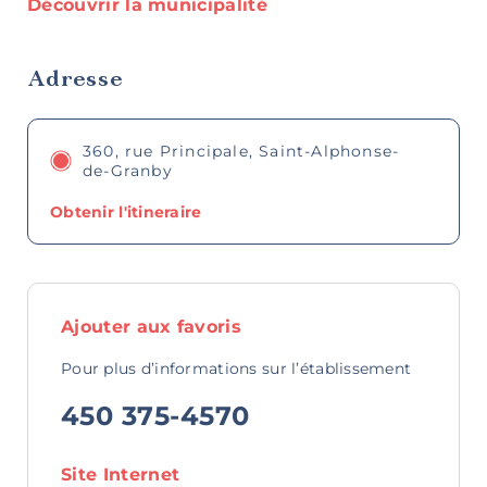
Découvrir la municipalité
Adresse
Art,
culture et
360, rue Principale, Saint-Alphonse-
patrimoine
de-Granby
Obtenir l'itineraire
Ajouter aux favoris
Boutiques
Pour plus d’informations sur l’établissement
450 375-4570
Site Internet