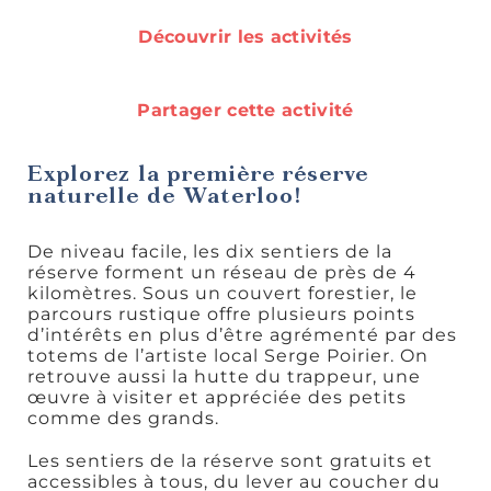
Rando et
Découvrir les activités
plein air
Partager cette activité
Explorez la première réserve
naturelle de Waterloo!
Idées de
sorties
De niveau facile, les dix sentiers de la
réserve forment un réseau de près de 4
kilomètres. Sous un couvert forestier, le
parcours rustique offre plusieurs points
d’intérêts en plus d’être agrémenté par des
totems de l’artiste local Serge Poirier. On
retrouve aussi la hutte du trappeur, une
œuvre à visiter et appréciée des petits
comme des grands.
Découvertes
gourmandes
Les sentiers de la réserve sont gratuits et
accessibles à tous, du lever au coucher du