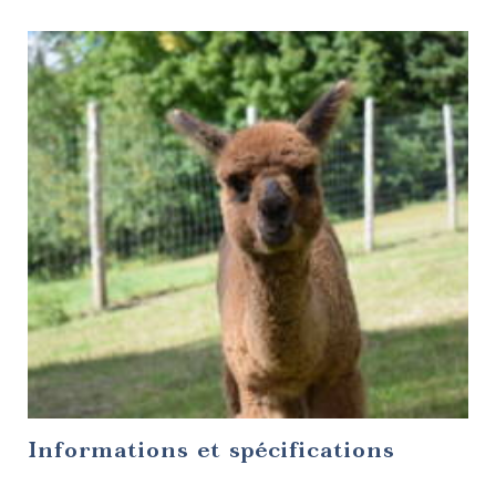
Tables
gastronomiques
Cafés et
Informations et spécifications
sandwicheries