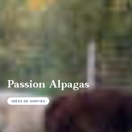
culture et
patrimoine
Agrotourisme
Passion Alpagas
IDÉES DE SORTIES
Sports et
plein air