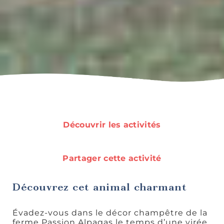
Rando et
plein air
Idées de
sorties
Découvrir les activités
Partager cette activité
Découvrez cet animal charmant
Découvertes
gourmandes
Évadez-vous dans le décor champêtre de la
ferme Passion Alpagas le temps d’une virée