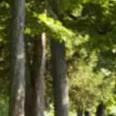
afés et
bars à
Restauran
dwicheries
vin et
familiaux
pubs
îtes
Campings
Chalets
stiques