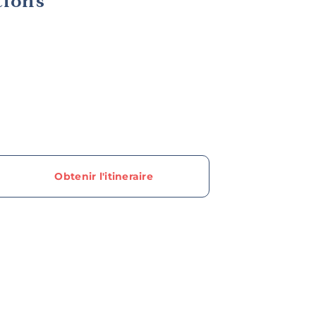
tions
Obtenir l'itineraire
ur en savoir plus sur
n de Granby, nos off