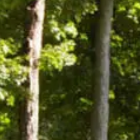
Rando
Destination
et plein
vélo
air