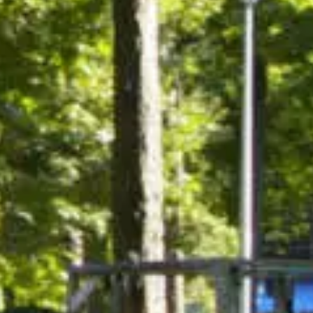
ts
Saveurs
internationales
Résidences
de
tourisme