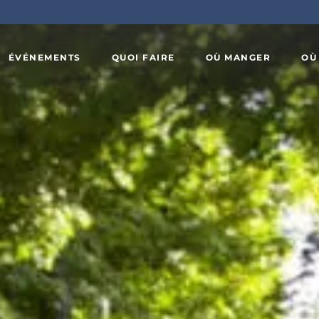
ÉVÉNEMENTS
QUOI FAIRE
OÙ MANGER
OÙ
Art,
x
culture et
Agrotourisme
patrimoine