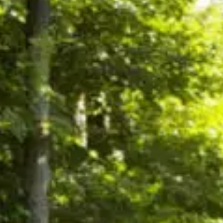
Idées
Découvertes
de
gourmandes
sorties
p
Bistros,