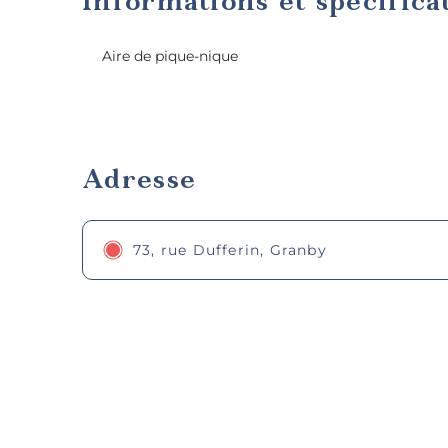
Informations et spécifica
Aire de pique-nique
Adresse
73, rue Dufferin, Granby
Po
régio