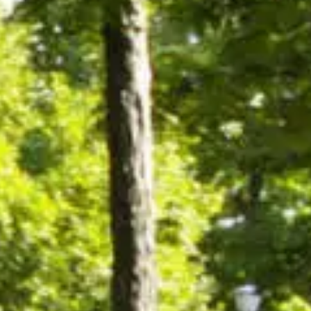
Art,
culture et
Boutiques
atrimoine