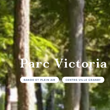
Tables
C
gastronomiques
san
Parc Victoria
RANDO ET PLEIN AIR
CENTRE-VILLE GRANBY
Hôtels
G
et
touri
motels