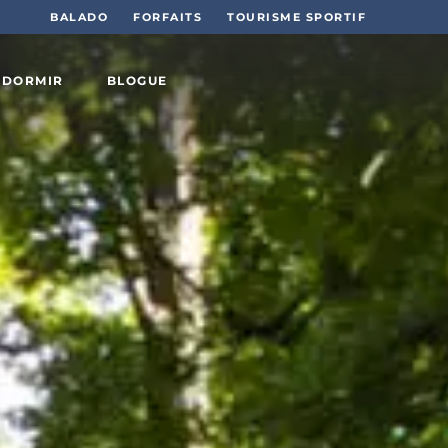
BALADO
FORFAITS
TOURISME SPORTIF
 DORMIR
BLOGUE
Sports
et plein
air