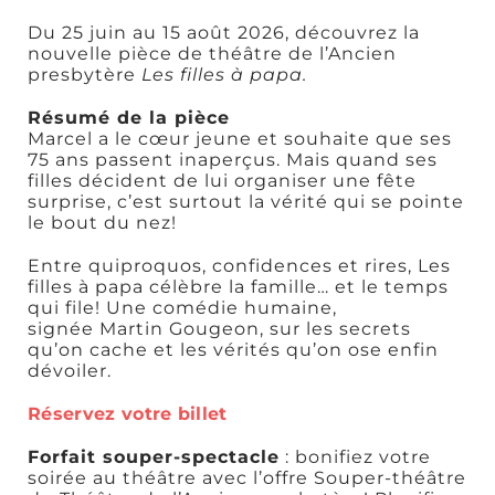
Du 25 juin au 15 août 2026, découvrez la
nouvelle pièce de théâtre de l’Ancien
presbytère
Les filles à papa.
Résumé de la pièce
Art,
Marcel a le cœur jeune et souhaite que ses
culture et
75 ans passent inaperçus. Mais quand ses
patrimoine
filles décident de lui organiser une fête
surprise, c’est surtout la vérité qui se pointe
le bout du nez!
Entre quiproquos, confidences et rires, Les
filles à papa célèbre la famille… et le temps
qui file! Une comédie humaine,
signée Martin Gougeon, sur les secrets
qu’on cache et les vérités qu’on ose enfin
Boutiques
dévoiler.
Réservez votre billet
Forfait souper-spectacle
: bonifiez votre
soirée au théâtre avec l’offre Souper-théâtre