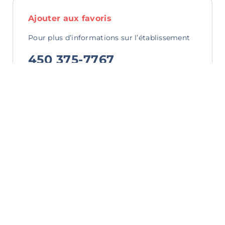
Ajouter aux favoris
Saveurs
internationales
Pour plus d’informations sur l’établissement
450 375-7767
Site Internet
de l’établissement
Activités d’été
Pour en savoir plus sur la
région de Granby, nos offres
Événements
et nos promotions, abonnez-
vous à notre infolettre
Quoi faire
Hôtels et
motels