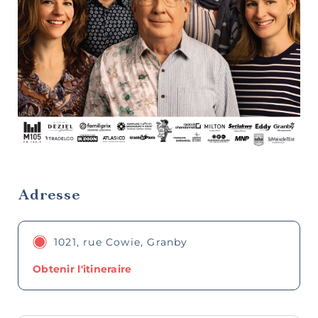
Bistros,
bars à vin
et pubs
Adresse
Restaurants
familiaux
1021, rue Cowie, Granby
Obtenir l'itineraire