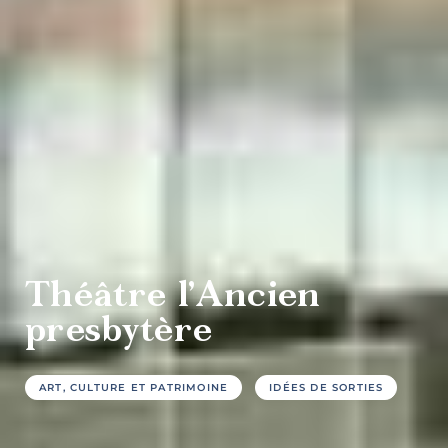
culture et
patrimoine
Agrotourisme
Théâtre l’Ancien
presbytère
Sports et
plein air
ART, CULTURE ET PATRIMOINE
IDÉES DE SORTIES