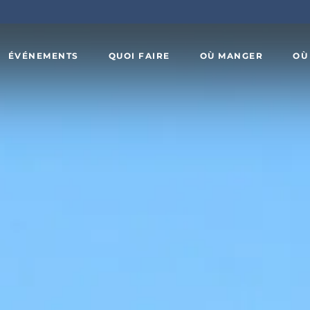
ÉVÉNEMENTS
QUOI FAIRE
OÙ MANGER
OÙ
Art,
x
culture et
Agrotourisme
patrimoine