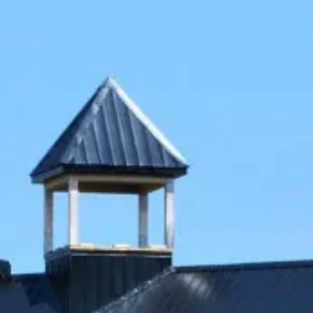
Rando
Destination
et plein
vélo
air