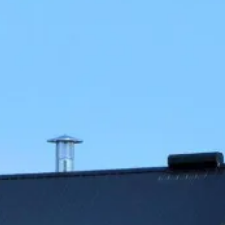
Art,
culture et
Boutiques
atrimoine