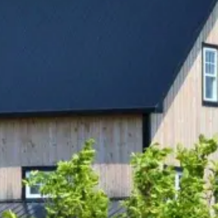
ts
Saveurs
internationales
Résidences
de
tourisme