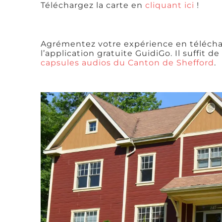
Téléchargez la carte en
cliquant ici
!
Agrémentez votre expérience en télécha
l’application gratuite GuidiGo. Il suffit de
capsules audios du Canton de Shefford
.