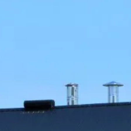
Idées
Découvertes
de
gourmandes
sorties
p
Bistros,