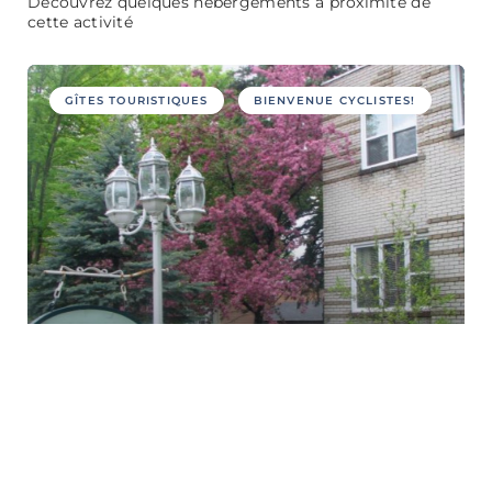
Découvrez quelques hébergements à proximité de
cette activité
GÎTES TOURISTIQUES
BIENVENUE CYCLISTES!
Gîtes
touristiques
Campings
Magnolia B&B
RÉSIDENCES DE TOURISME
Activités d’été