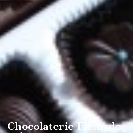
culture et
patrimoine
Agrotourisme
Sports et
plein air
Chocolaterie Fleur de