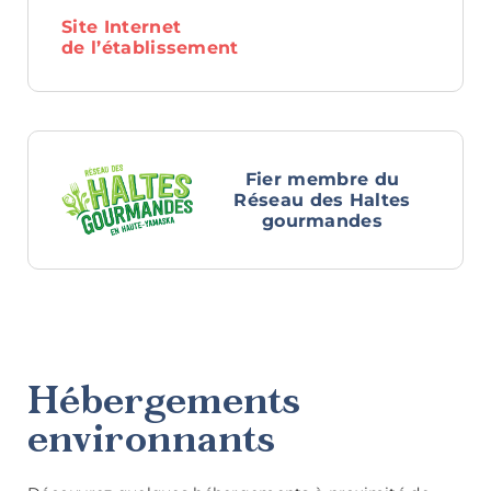
Site Internet
de l’établissement
Saveurs
internationales
Fier membre du
Réseau des Haltes
gourmandes
Hébergements
environnants
Hôtels et
motels