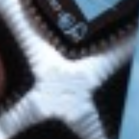
Rando et
plein air
Idées de
sorties
Découvertes
gourmandes