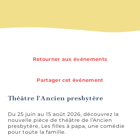
Rando et
plein air
Retourner aux événements
Idées de
sorties
Partager cet événement
Théâtre l’Ancien presbytère
Du 25 juin au 15 août 2026, découvrez la
nouvelle pièce de théâtre de l’Ancien
Découvertes
presbytère, Les filles à papa, une comédie
gourmandes
pour toute la famille.