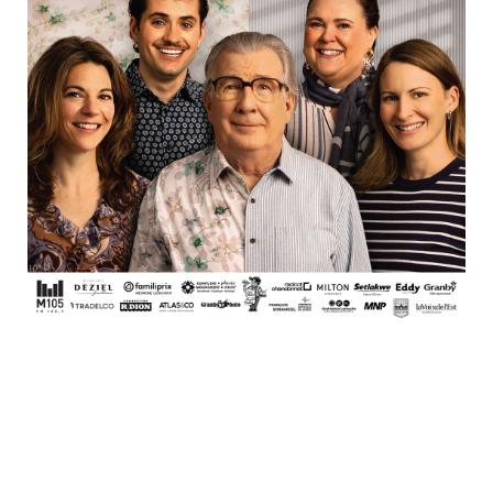
Bistros,
bars à vin
et pubs
Restaurants
familiaux
Adresse
1021, rue Cowie, Granby