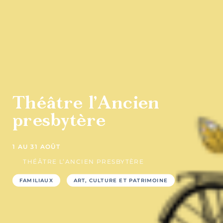
culture et
patrimoine
Agrotourisme
Théâtre l’Ancien
presbytère
1 AU 31 AOÛT
THÉÂTRE L’ANCIEN PRESBYTÈRE
FAMILIAUX
ART, CULTURE ET PATRIMOINE
Sports et
plein air