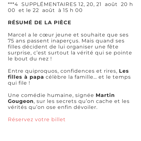
***4 SUPPLÉMENTAIRES 12, 20, 21 août 20 h
00 et le 22 août à 15 h 00
RÉSUMÉ DE LA PIÈCE
Marcel a le cœur jeune et souhaite que ses
Art,
75 ans passent inaperçus. Mais quand ses
culture et
filles décident de lui organiser une fête
patrimoine
surprise, c’est surtout la vérité qui se pointe
le bout du nez !
Entre quiproquos, confidences et rires,
Les
filles à papa
célèbre la famille… et le temps
qui file !
Une comédie humaine, signée
Martin
Boutiques
Gougeon
, sur les secrets qu’on cache et les
vérités qu’on ose enfin dévoiler.
Réservez votre billet