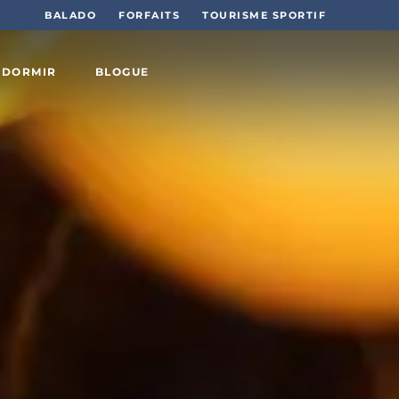
BALADO
FORFAITS
TOURISME SPORTIF
 DORMIR
BLOGUE
Sports
et plein
air