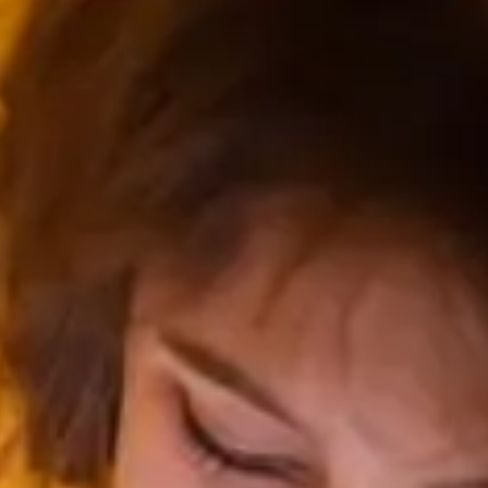
Idées
Découvertes
de
gourmandes
sorties
p
Bistros,