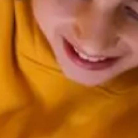
afés et
bars à
Restauran
dwicheries
vin et
familiaux
pubs
îtes
Campings
Chalets
stiques