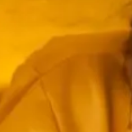
Rando
Destination
et plein
vélo
air