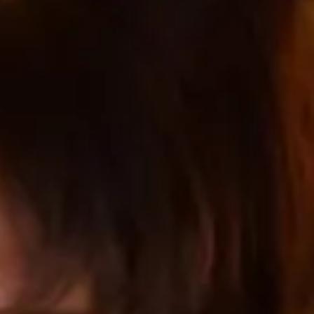
Art,
culture et
Boutiques
atrimoine