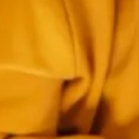
Tables
C
gastronomiques
san
Hôtels
G
et
touri
motels