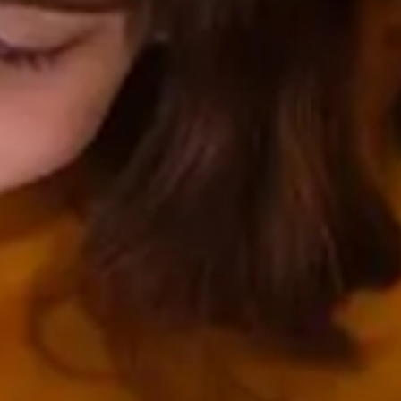
ts
Saveurs
internationales
Résidences
de
tourisme