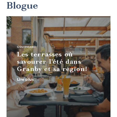
Blogue
Art,
culture et
patrimoine
GOURMAND
Les terrasses où
savourer l’été dans
Granby et sa région!
Lire plus
Boutiques