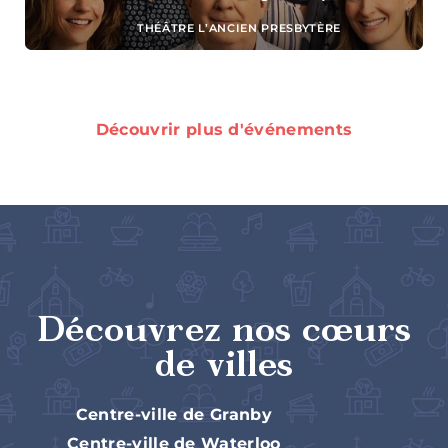
THÉÂTRE L’ANCIEN PRESBYTÈRE
Bistros,
Découvrir plus d'événements
bars à vin
et pubs
Restaurants
Découvrez nos cœurs
familiaux
de villes
Centre-ville de Granby
Centre-ville de Waterloo