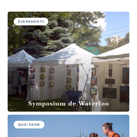
culture et
patrimoine
ÉVÉNEMENTS
Agrotourisme
Symposium de Waterloo
Sports et
plein air
QUOI FAIRE