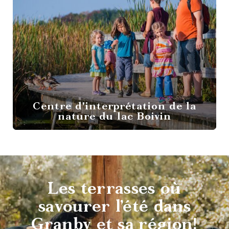
Centre d'interprétation de la
nature du lac Boivin
Destination
vélo
Les terrasses où
savourer l’été dans
Granby et sa région!