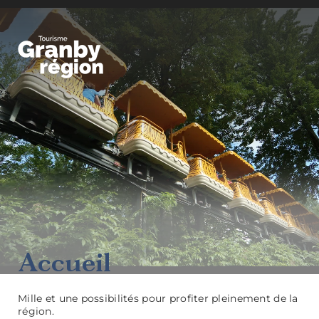
Granby Région
Familiaux
Accueil
Mille et une possibilités pour profiter pleinement de la
région.
Art,