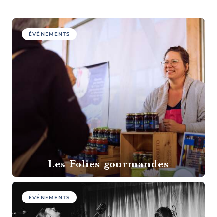
culture et
patrimoine
ÉVÉNEMENTS
Agrotourisme
Les Folies gourmandes
Sports et
plein air
ÉVÉNEMENTS