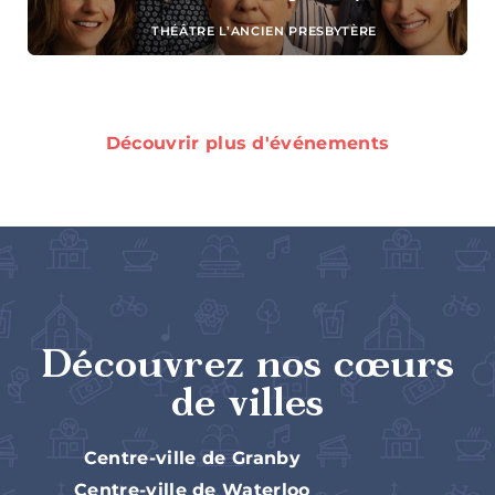
THÉÂTRE L’ANCIEN PRESBYTÈRE
Bistros,
Découvrir plus d'événements
bars à vin
et pubs
Restaurants
Découvrez nos cœurs
familiaux
de villes
Centre-ville de Granby
Centre-ville de Waterloo