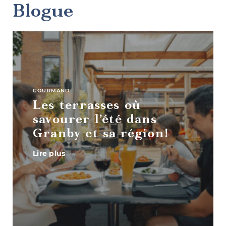
Blogue
Art,
culture et
patrimoine
GOURMAND
Les terrasses où
savourer l’été dans
Granby et sa région!
Lire plus
Boutiques