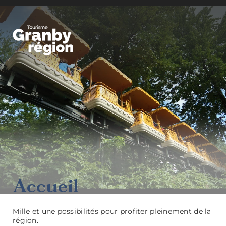
Granby Région
Familiaux
Accueil
Mille et une possibilités pour profiter pleinement de la
région.
Art,