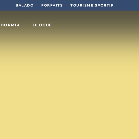
BALADO
FORFAITS
TOURISME SPORTIF
 DORMIR
BLOGUE
Sports
et plein
air