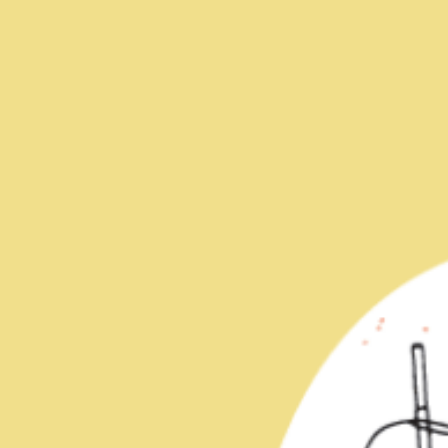
Art,
culture et
Boutiques
atrimoine