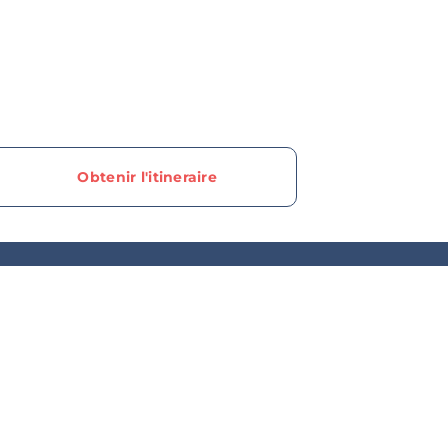
Obtenir l'itineraire
ur en savoir plus sur
n de Granby, nos off
promotions, abonnez