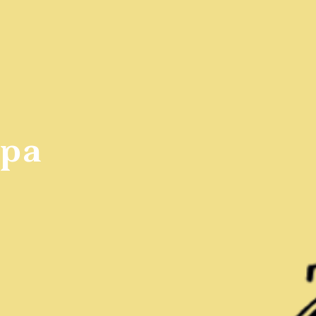
afés et
bars à
Restauran
dwicheries
vin et
familiaux
pubs
apa
îtes
Campings
Chalets
stiques