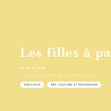
Tables
C
gastronomiques
san
Les filles à p
25 AU 27 JUIN
ÉCOLE SECONDAIRE DU VERBE DIVIN
Hôtels
FAMILIAUX
ART, CULTURE ET PATRIMOINE
G
et
touri
motels