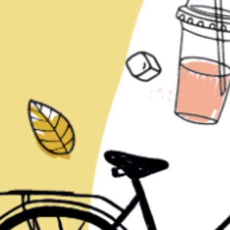
ts
Saveurs
internationales
Résidences
de
tourisme