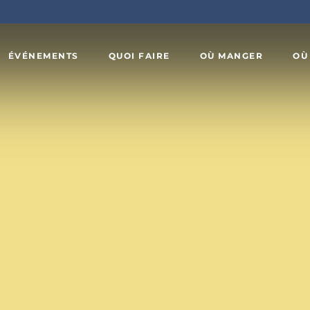
ÉVÉNEMENTS
QUOI FAIRE
OÙ MANGER
OÙ
Art,
x
culture et
Agrotourisme
patrimoine