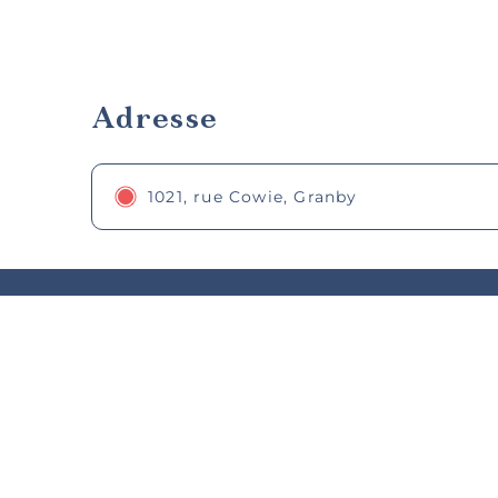
Adresse
1021, rue Cowie, Granby
Po
régio
nos 
Activités d’été